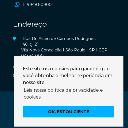
11 99481-0900
Endereço
Rua Dr. Alceu de Campos Rodrigues,
46, cj. 21
Vila Nova Conceição I São Paulo - SP I CEP
04544-000
11 3849-0800
Este site usa cookies para garantir que
você obtenha a melhor experiência em
secretaria@adrianaagnelli.com.br
nosso site.
Leia nossa política de privacidade e
cookies
COPYRIGHT 2020 © DRA. ADRIANA AGNELLI | TODOS OS
DIREITOS RESERVADOS -
POLÍTICA DE PRIVACIDADE
OK, ESTOU CIENTE