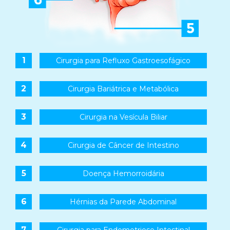
1
Cirurgia para Refluxo Gastroesofágico
2
Cirurgia Bariátrica e Metabólica
3
Cirurgia na Vesícula Biliar
4
Cirurgia de Câncer de Intestino
5
Doença Hemorroidária
6
Hérnias da Parede Abdominal
7
Cirurgia para Endometriose Intestinal